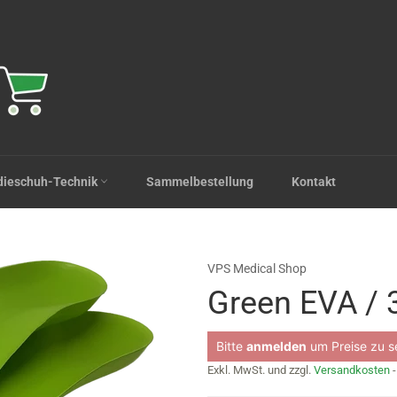
dieschuh-Technik
Sammelbestellung
Kontakt
VPS Medical Shop
Green EVA / 
Normaler
Bitte
anmelden
um Preise zu s
Preis
Exkl. MwSt. und zzgl.
Versandkosten